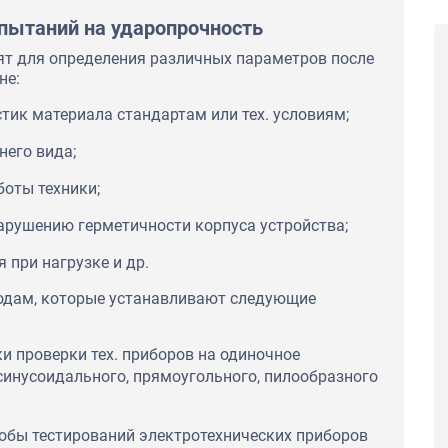
пытаний на ударопрочность
ят для определения различных параметров после
не:
тик материала стандартам или тех. условиям;
него вида;
боты техники;
арушению герметичности корпуса устройства;
ческий завод»
ООО «Новосибирский механический завод»
 при нагрузке и др.
для
обратился в нашу компанию для
тверждающего
оформления документа, подтверждающего
тодам, которые устанавливают следующие
работы было
качество продукции. В ходе работы было
и
принято решение о получении
 ГОСТ Р. Мы
Добровольного сертификата ГОСТ Р. Мы
и проверки тех. приборов на одиночное
честве и
учли пожелания клиента в качестве и
 Благодарим
скорости выполнения работ. Благодарим
синусоидального, прямоугольного, пилообразного
й Завод за
Новосибирский Механический Завод за
тиву
тёплые слова нашему коллективу
собы тестирований электротехнических приборов