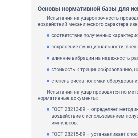
Основы нормативной базы для ис
Испытания на ударопрочность провод
воздействий механического характера изв
соответствие полученных характерис
сохранение функциональности, внеш
влияние вибрации на надежность ра
стойкость к трещинообразованию, н
ООО «Новосибирский механи
степень риска поломки оборудования
обратился в нашу компанию 
оформления документа, под
Испытания на удар проводятся по ме
качество продукции. В ходе 
нормативные документы:
принято решение о получени
Добровольного сертификата
ГОСТ 28213-89 – определяет методик
учли пожелания клиента в ка
скорости выполнения работ.
воздействие с использованием полу
Новосибирский Механически
импульсов;
тёплые слова нашему коллек
ГОСТ 28215-89 – устанавливает спо