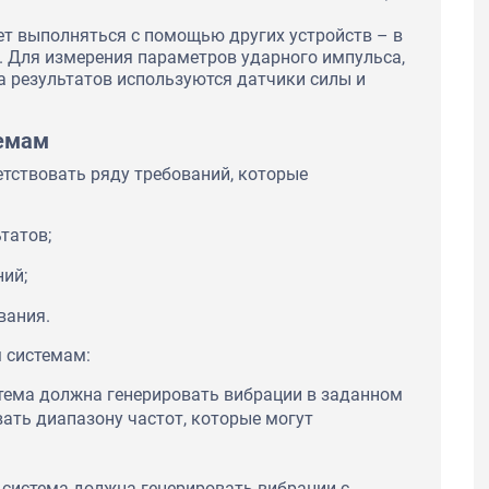
ет выполняться с помощью других устройств – в
и. Для измерения параметров ударного импульса,
а результатов используются датчики силы и
темам
тствовать ряду требований, которые
татов;
ний;
вания.
 системам:
тема должна генерировать вибрации в заданном
вать диапазону частот, которые могут
система должна генерировать вибрации с