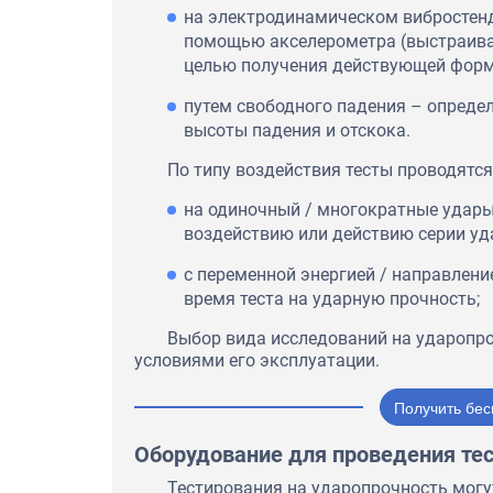
на электродинамическом вибростенд
помощью акселерометра (выстраивае
целью получения действующей форм
путем свободного падения – определ
высоты падения и отскока.
По типу воздействия тесты проводятся
на одиночный / многократные удары
воздействию или действию серии уда
с переменной энергией / направлени
время теста на ударную прочность;
Выбор вида исследований на ударопро
условиями его эксплуатации.
Получить бес
Оборудование для проведения тес
Тестирования на ударопрочность мог