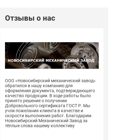
Отзывы о нас
ООО «Новосибирский механический завод»
ООО «Новосиби
обратился в нашу компанию для
обратился в н
оформления документа, подтверждающего
оформления до
качество продукции. В ходе работы было
качество проду
принято решение о получении
принято решен
Добровольного сертификата ГОСТ Р. Мы
Добровольного
учли пожелания клиента в качестве и
учли пожелания
скорости выполнения работ. Благодарим
скорости выпо
Новосибирский Механический Завод за
Новосибирский
тёплые слова нашему коллективу
тёплые слова 