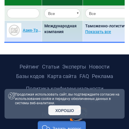
Международная
Таможенно-логистиче
Азия-Трейдинг
компания
Показать все
Рейтинг
Статьи
Эксперты
Новости
Базы кодов
Карта сайта
FAQ
Реклама
Политика конфиденциальности
Продолжая использовать сайт, вы подтверждаете согласие на
использование cookie и передачу обезличенных данных в
© 2026 ТРТС24. Все права защищены.
системы веб-аналитики.
ХОРОШО
Powered by
Задать вопрос