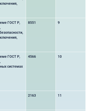
аключения,
еме ГОСТ Р,
8551
9
,
безопасности,
аключения,
еме ГОСТ Р,
4566
10
,
ьных системах
2163
11