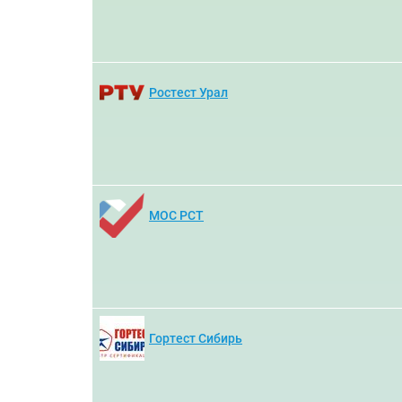
Ростест Урал
МОС РСТ
Гортест Сибирь