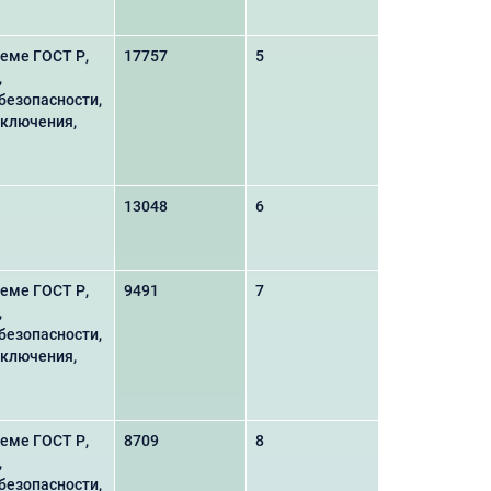
еме ГОСТ Р,
17757
5
,
безопасности,
аключения,
13048
6
еме ГОСТ Р,
9491
7
,
безопасности,
аключения,
еме ГОСТ Р,
8709
8
,
безопасности,