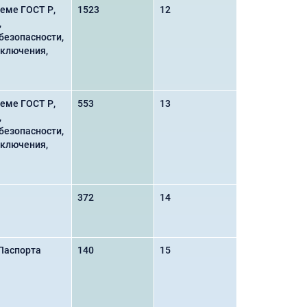
еме ГОСТ Р,
1523
12
,
безопасности,
аключения,
еме ГОСТ Р,
553
13
,
безопасности,
аключения,
372
14
 Паспорта
140
15