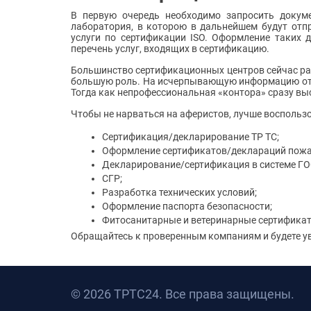
В первую очередь необходимо запросить докум
лаборатория, в которою в дальнейшем будут отп
услуги по сертификации ISO. Оформление таких
перечень услуг, входящих в сертификацию.
Большинство сертификационных центров сейчас раб
большую роль. На исчерпывающую информацию от з
Тогда как непрофессиональная «контора» сразу вы
Чтобы не нарваться на аферистов, лучше воспользо
Сертификация/декларирование ТР ТС;
Оформление сертификатов/деклараций пожа
Декларирование/сертификация в системе ГО
СГР;
Разработка технических условий;
Оформление паспорта безопасности;
Фитосанитарные и ветеринарные сертификат
Обращайтесь к проверенным компаниям и будете ув
© 2026 ТРТС24. Все права защищены.