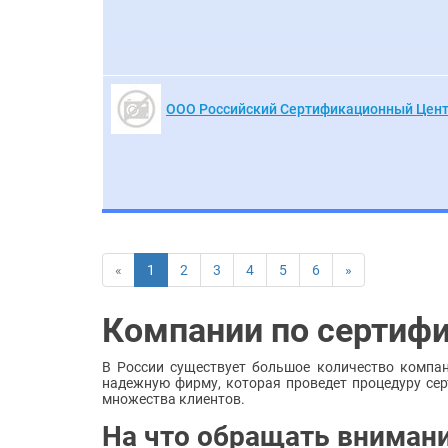
ООО Российский Сертификационный Цен
«
1
2
3
4
5
6
»
Компании по сертифи
В России существует большое количество компан
надежную фирму, которая проведет процедуру се
множества клиентов.
На что обращать вниман