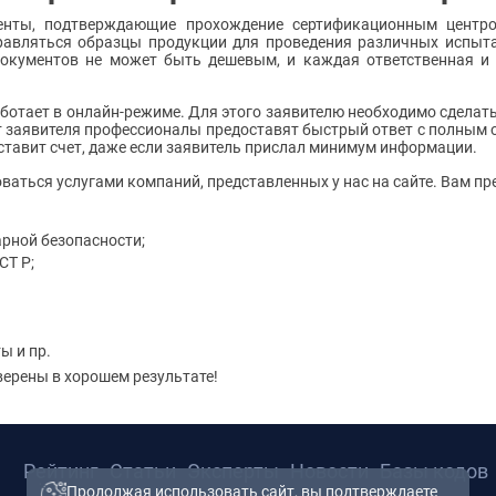
енты, подтверждающие прохождение сертификационным центр
равляться образцы продукции для проведения различных испыта
 документов не может быть дешевым, и каждая ответственная и
отает в онлайн-режиме. Для этого заявителю необходимо сделать з
аявителя профессионалы предоставят быстрый ответ с полным о
ставит счет, даже если заявитель прислал минимум информации.
ваться услугами компаний, представленных у нас на сайте. Вам пр
рной безопасности;
СТ Р;
ы и пр.
ерены в хорошем результате!
Рейтинг
Статьи
Эксперты
Новости
Базы кодов
Продолжая использовать сайт, вы подтверждаете