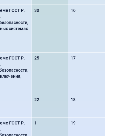
еме ГОСТ Р,
30
16
,
безопасности,
ьных системах
еме ГОСТ Р,
25
17
,
безопасности,
аключения,
22
18
еме ГОСТ Р,
1
19
,
безопасности,