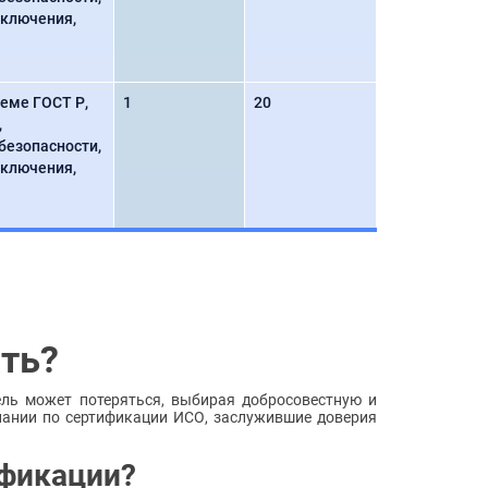
аключения,
еме ГОСТ Р,
1
20
,
безопасности,
аключения,
ать?
ель может потеряться, выбирая добросовестную и
пании по сертификации ИСО, заслужившие доверия
ификации?