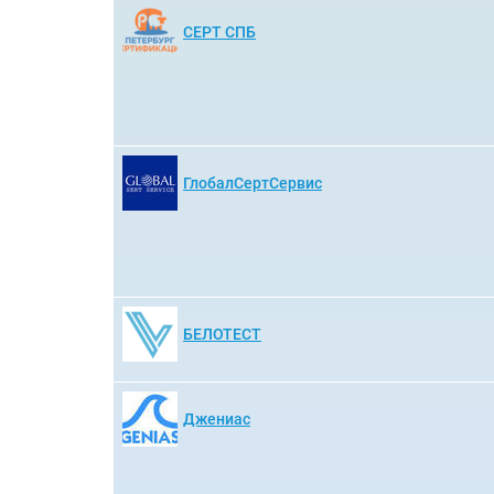
СЕРТ СПБ
ГлобалСертСервис
БЕЛОТЕСТ
Джениас