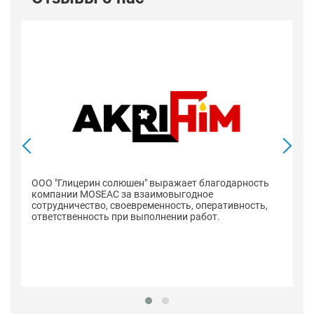
ООО "Глицерин солюшен" выражает благодарность
компании MOSEAC за взаимовыгодное
сотрудничество, своевременность, оперативность,
ответственность при выполнении работ.
К
с
вы
до