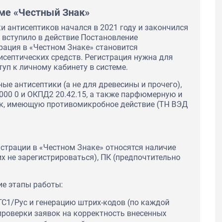
еме «Честный Знак»
 антисептиков начался в 2021 году и закончился
а вступило в действие Постановление
трация в «Честном Знаке» становится
исептических средств. Регистрация нужна для
уп к личному кабинету в системе.
е антисептики (а не для древесины и прочего),
000 0 и ОКПД2 20.42.15, а также парфюмерную и
ук, имеющую противомикробное действие (ТН ВЭД
страции в «Честном Знаке» относятся наличие
х не зарегистрироваться), ПК (предпочтительно
е этапы работы:
ГС1/Рус и генерацию штрих-кодов (по каждой
проверки заявок на корректность внесенных