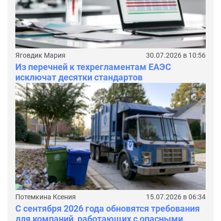
Яговдик Мария
30.07.2026 в 10:56
Из перечней к техрегламентам ЕАЭС
исключат десятки стандартов
Потемкина Ксения
15.07.2026 в 06:34
С сентября 2026 года обновятся требования
для компаний, работающих с опасными