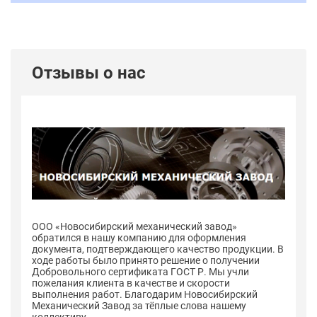
Отзывы о нас
ООО «Новосибирский механический завод»
О
обратился в нашу компанию для оформления
о
 В
документа, подтверждающего качество продукции. В
до
ходе работы было принято решение о получении
хо
Добровольного сертификата ГОСТ Р. Мы учли
До
пожелания клиента в качестве и скорости
по
выполнения работ. Благодарим Новосибирский
в
Механический Завод за тёплые слова нашему
Ме
коллективу
к