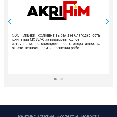
ООО "Глицерин солюшен" выражает благодарность
компании MOSEAC за взаимовыгодное
сотрудничество, своевременность, оперативность,
ответственность при выполнении работ.
К
с
вы
до
Рейтинг
Статьи
Эксперты
Новости