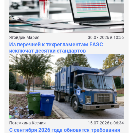
Яговдик Мария
30.07.2026 в 10:56
Из перечней к техрегламентам ЕАЭС
исключат десятки стандартов
Потемкина Ксения
15.07.2026 в 06:34
С сентября 2026 года обновятся требования