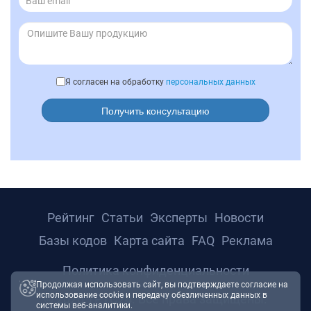
Я согласен на обработку
персональных данных
Получить консультацию
Рейтинг
Статьи
Эксперты
Новости
Базы кодов
Карта сайта
FAQ
Реклама
Политика конфиденциальности
Продолжая использовать сайт, вы подтверждаете согласие на
использование cookie и передачу обезличенных данных в
© 2026 ТРТС24. Все права защищены.
системы веб-аналитики.