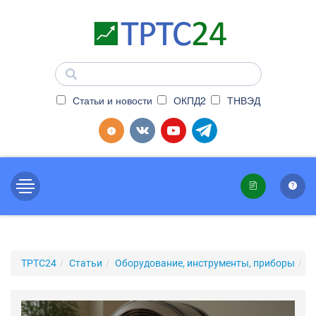
Статьи и новости
ОКПД2
ТНВЭД
ТРТС24
Статьи
Оборудование, инструменты, приборы
С