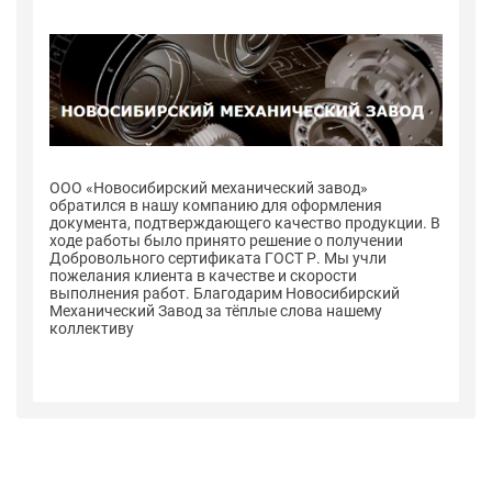
ООО «Новосибирский механический завод»
О
обратился в нашу компанию для оформления
о
 В
документа, подтверждающего качество продукции. В
до
ходе работы было принято решение о получении
хо
Добровольного сертификата ГОСТ Р. Мы учли
До
пожелания клиента в качестве и скорости
по
выполнения работ. Благодарим Новосибирский
в
Механический Завод за тёплые слова нашему
Ме
коллективу
к