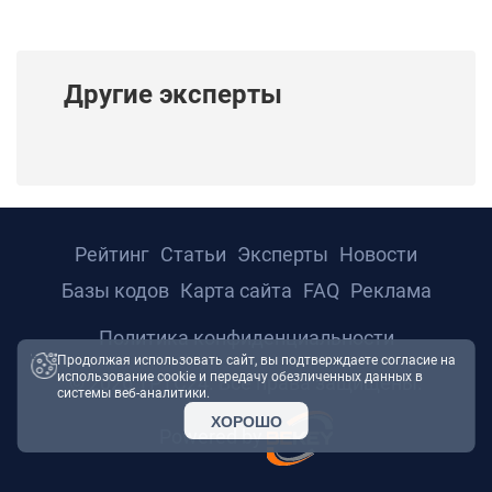
Другие эксперты
Рейтинг
Статьи
Эксперты
Новости
Базы кодов
Карта сайта
FAQ
Реклама
Политика конфиденциальности
Продолжая использовать сайт, вы подтверждаете согласие на
использование cookie и передачу обезличенных данных в
© 2026 ТРТС24. Все права защищены.
системы веб-аналитики.
ХОРОШО
Powered by