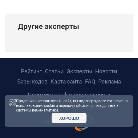
Другие эксперты
Рейтинг
Статьи
Эксперты
Новости
Базы кодов
Карта сайта
FAQ
Реклама
Политика конфиденциальности
Продолжая использовать сайт, вы подтверждаете согласие на
использование cookie и передачу обезличенных данных в
© 2026 ТРТС24. Все права защищены.
системы веб-аналитики.
ХОРОШО
Powered by