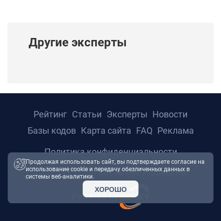
Другие эксперты
Рейтинг
Статьи
Эксперты
Новости
Базы кодов
Карта сайта
FAQ
Реклама
Политика конфиденциальности
Продолжая использовать сайт, вы подтверждаете согласие на
использование cookie и передачу обезличенных данных в
© 2026 ТРТС24. Все права защищены.
системы веб-аналитики.
ХОРОШО
Powered by