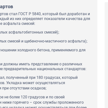
артов
ртов стал ГОСТ Р 5840, который был доработан и
ждый из них определяет показатели качества для
е асфальта смесей:
плых асфальтобетонных смесей);
лых смесей и щебеночно-мастичного асфальта);
тношении холодного бетона, применяемого для
ии должны иметь представление о различных
ие предварительных национальных стандартов:
ал, полученный при 180 градусах, который
сов. Укладка может осуществляться
 при отсутствии осадков;
е не более 120 градусов и по своей
и ниже горячего – срок службы проложенного
но его укладка может осуществляться при более