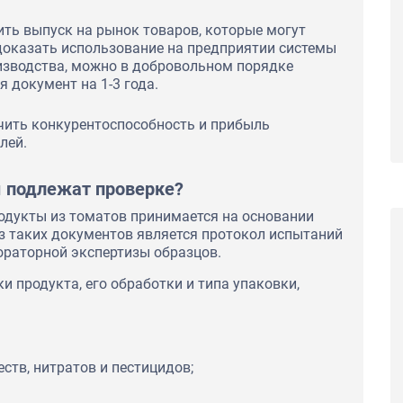
тво,
сть,
ть выпуск на рынок товаров, которые могут
ении работ.
доказать использование на предприятии системы
зводства, можно в добровольном порядке
Компания ООО «ОФА» рекомендует центр по
сертификации MOSEAC в качестве
 документ на 1-3 года.
обладающего высокой деловой репутацией,
надёжного и добросовестного партнера.
чить конкурентоспособность и прибыль
лей.
ы подлежат проверке?
одукты из томатов принимается на основании
з таких документов является протокол испытаний
ораторной экспертизы образцов.
и продукта, его обработки и типа упаковки,
ств, нитратов и пестицидов;