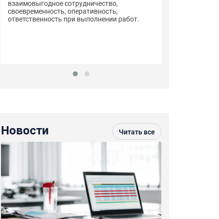
взаимовыгодное сотрудничество,
своевременность, оперативность,
ответственность при выполнении работ.
Компания ООО 
сертификации 
обладающего в
надёжного и до
Новости
Читать все