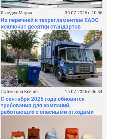
Яговдик Мария
30.07.2026 в 10:56
Из перечней к техрегламентам ЕАЭС
исключат десятки стандартов
Потемкина Ксения
15.07.2026 в 06:34
С сентября 2026 года обновятся
требования для компаний,
работающих с опасными отходами