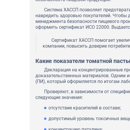
взаимовыгодное сотрудничес
своевременность, оперативно
Система ХАССП позволяет предотврати
ответственность при выполн
навредить здоровью покупателей. Чтобы 
менеджмента безопасности пищевого прои
оформить сертификат ИСО 22000. Выдается
Сертификат ХАССП помогает увели
компании, повысить доверие потребите
Какие показатели томатной паст
Декларация на концентрированные пр
доказательственных материалов. Одним и
(ПИ), который оформляется по итогам лаб
Проверяют, в зависимости от специфик
следующие значения:
отсутствие красителей в составе;
допустимый уровень токсичных веще
концентрацию патулина;