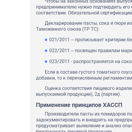
Чтобы на законных основаниях выпуск
предпринимателю нужно подтвердить его 
соответствии. Обязательной сертификации
Декларирование пасты, сока и пюре и
Таможенного союза (ТР ТС):
021/2011 ‒ прописывает критерии б
022/2011 ‒ посвящен правилам марк
023/2011 - распространяется на сок
Если в составе густого томатного соу
добавки, то к перечисленным регламентам
Оценка соответствия пищевого изделия
выпускаемой продукции), 2д (партии).
Применение принципов ХАССП
Производители пасты из помидоров п
задокументировать и внедрить на предпр
ООО "Глицерин солюшен" вы
предусматривает выявление и анализ опа
благодарность компании MO
безопасность пищевой продукции.