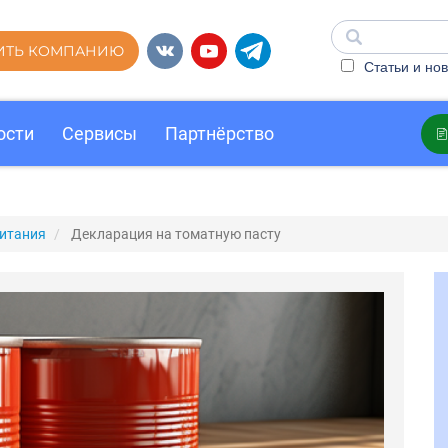
ИТЬ КОМПАНИЮ
Статьи и нов
ости
Сервисы
Партнёрство
итания
Декларация на томатную пасту