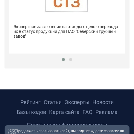
Се
Экспертное заключение на отходы с целью перевода
п
их в статус продукции для ПАО "Северский трубный
"С
завод"
Рейтинг
Статьи
Эксперты
Новости
Базы кодов
Карта сайта
FAQ
Реклама
Политика конфиденциальности
Продолжая использовать сайт, вы подтверждаете согласие на