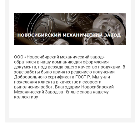
ООО «Новосибирский механический завод»
О
обратился в нашу компанию для оформления
о
 В
документа, подтверждающего качество продукции. В
до
ходе работы было принято решение о получении
хо
Добровольного сертификата ГОСТ Р. Мы учли
До
пожелания клиента в качестве и скорости
по
выполнения работ. Благодарим Новосибирский
в
Механический Завод за тёплые слова нашему
Ме
коллективу
к