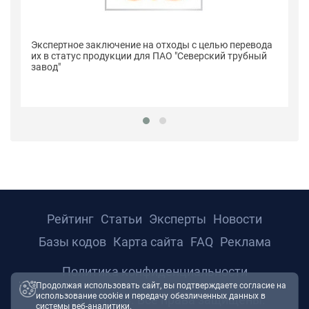
Се
Экспертное заключение на отходы с целью перевода
п
их в статус продукции для ПАО "Северский трубный
"С
завод"
Рейтинг
Статьи
Эксперты
Новости
Базы кодов
Карта сайта
FAQ
Реклама
Политика конфиденциальности
Продолжая использовать сайт, вы подтверждаете согласие на
использование cookie и передачу обезличенных данных в
© 2026 ТРТС24. Все права защищены.
системы веб-аналитики.