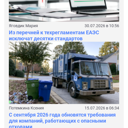
Яговдик Мария
30.07.2026 в 10:56
Из перечней к техрегламентам ЕАЭС
исключат десятки стандартов
Потемкина Ксения
15.07.2026 в 06:34
С сентября 2026 года обновятся требования
для компаний, работающих с опасными
отходами