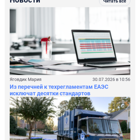
Новости
Читать все
Яговдик Мария
30.07.2026 в 10:56
Из перечней к техрегламентам ЕАЭС
исключат десятки стандартов