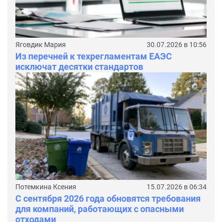
Яговдик Мария
30.07.2026 в 10:56
Из перечней к техрегламентам ЕАЭС
исключат десятки стандартов
Потемкина Ксения
15.07.2026 в 06:34
С сентября 2026 года обновятся требования
для компаний, работающих с опасными
отходами