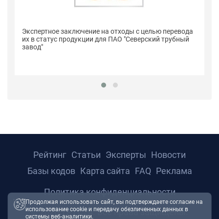
Се
Экспертное заключение на отходы с целью перевода
п
их в статус продукции для ПАО "Северский трубный
"С
завод"
Рейтинг
Статьи
Эксперты
Новости
Базы кодов
Карта сайта
FAQ
Реклама
Политика конфиденциальности
Продолжая использовать сайт, вы подтверждаете согласие на
использование cookie и передачу обезличенных данных в
© 2026 ТРТС24. Все права защищены.
системы веб-аналитики.