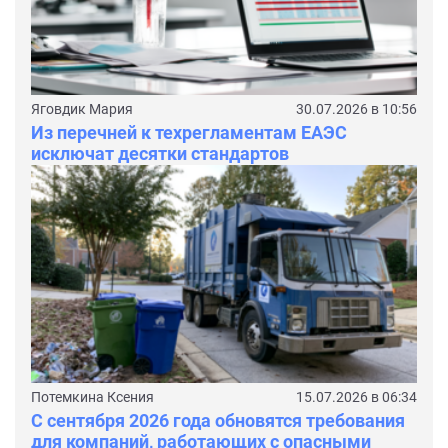
Яговдик Мария
30.07.2026 в 10:56
Из перечней к техрегламентам ЕАЭС
исключат десятки стандартов
Потемкина Ксения
15.07.2026 в 06:34
С сентября 2026 года обновятся требования
для компаний, работающих с опасными