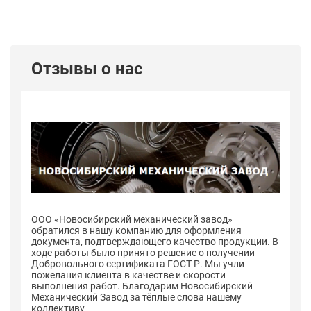
Отзывы о нас
ООО «Новосибирский механический завод»
О
обратился в нашу компанию для оформления
о
 В
документа, подтверждающего качество продукции. В
до
ходе работы было принято решение о получении
хо
Добровольного сертификата ГОСТ Р. Мы учли
До
пожелания клиента в качестве и скорости
по
выполнения работ. Благодарим Новосибирский
в
Механический Завод за тёплые слова нашему
Ме
коллективу
к