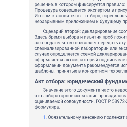
решение, в котором фиксируется правило: к
Процедура совершается экспертом в прису
Итогом становится акт отбора, скрепленн
неразрывным приложением к будущему пр
Сценарий второй: декларирование соо
Здесь бремя выбора и изъятия проб ложит
законодательство позволяет передать эт
специализированной лаборатории или эксп
случае определяется схемой декларировани
оформляется актом, который подписывает
оформлении документа рекомендуется ис
шаблоны, принятые в конкретном техрегла
Акт отбора: юридический фундам
Значение этого документа часто недо
что лабораторное испытание проводилось 
оцениваемой совокупности. ГОСТ Р 58972-
формуляра.
Обязательному внесению подлежат 