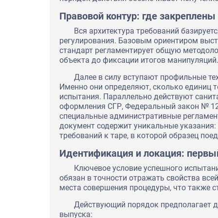
Правовой контур: где закреплены
Вся архитектура требований базирует
регулирования. Базовым ориентиром выст
стандарт регламентирует общую методоло
объекта до фиксации итогов манипуляций
Далее в силу вступают профильные те
Именно они определяют, сколько единиц т
испытания. Параллельно действуют санит
оформления СГР, Федеральный закон № 12
специальные административные регламен
документ содержит уникальные указания:
требований к таре, в которой образец пое
Идентификация и локация: первы
Ключевое условие успешного испытани
обязан в точности отражать свойства все
Экспертное заключение на о
места совершения процедуры, что также с
перевода их в статус продук
"Северский трубный завод"
Действующий порядок предполагает д
выпуска: