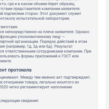
то, где и в каком объеме берет образец.
тствии представителя компании-заявителя.
ый подписями сторон. Этот документ служит
отоколу испытательной лаборатории.
тветствия.
ся непосредственно на плечи заявителя. Однако
у функцию уполномоченному лицу —
ертной организации. Порядок действий в этом
я (например, 1д, 3д или 6д). Результат
ся ответственными сотрудниками компании. При
пользовать формы приложений к ГОСТ или
менте.
ент протокола
оценивают. Между тем именно акт подтверждает,
в отношении товара, легально изъятого из
2020 четко регламентирует наполнение
следующие сведения: