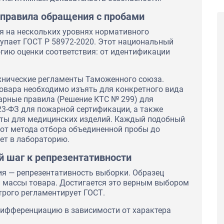
 правила обращения с пробами
ся на нескольких уровнях нормативного
упает ГОСТ Р 58972-2020. Этот национальный
гию оценки соответствия: от идентификации
.
хнические регламенты Таможенного союза.
овара необходимо изъять для конкретного вида
арные правила (Решение КТС № 299) для
3-ФЗ для пожарной сертификации, а также
ты для медицинских изделий. Каждый подобный
 от метода отбора объединенной пробы до
дет в лабораторию.
й шаг к репрезентативности
я — репрезентативность выборки. Образец
й массы товара. Достигается это верным выбором
Сертификаты соответствия ГОСТ Р на
тходы с целью
трого регламентирует ГОСТ.
пиломатериалы и лесоматериалы для ООО
ции для ПАО
"Строймарт59"
ифференциацию в зависимости от характера