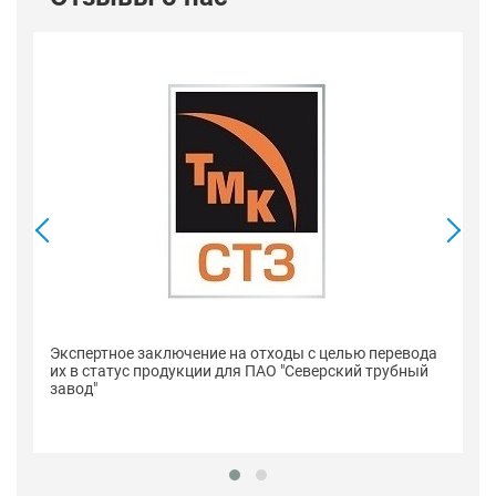
Се
Экспертное заключение на отходы с целью перевода
п
их в статус продукции для ПАО "Северский трубный
"С
завод"