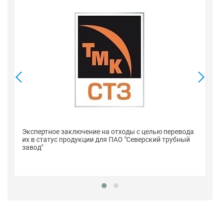
Се
Экспертное заключение на отходы с целью перевода
п
их в статус продукции для ПАО "Северский трубный
"С
завод"