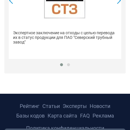
Се
Экспертное заключение на отходы с целью перевода
п
их в статус продукции для ПАО "Северский трубный
"С
завод"
Рейтинг
Статьи
Эксперты
Новости
Базы кодов
Карта сайта
FAQ
Реклама
Политика конфиденциальности