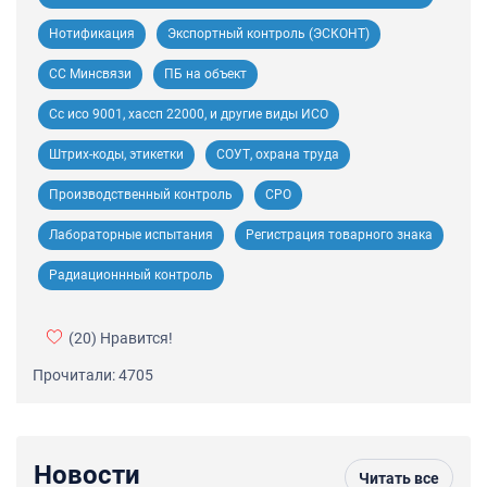
Нотификация
Экспортный контроль (ЭСКОНТ)
СС Минсвязи
ПБ на объект
Сс исо 9001, хассп 22000, и другие виды ИСО
Штрих-коды, этикетки
СОУТ, охрана труда
Производственный контроль
СРО
Лабораторные испытания
Регистрация товарного знака
Радиационнный контроль
(20)
Нравится!
Прочитали: 4705
Новости
Читать все