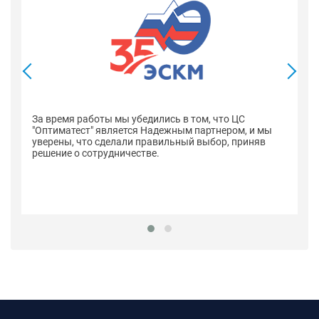
В
со
оп
За время работы мы убедились в том, что ЦС
н
"Оптиматест" является Надежным партнером, и мы
уверены, что сделали правильный выбор, приняв
решение о сотрудничестве.