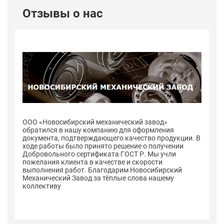
Отзывы о нас
ООО «Новосибирский механический завод»
О
обратился в нашу компанию для оформления
о
 В
документа, подтверждающего качество продукции. В
до
ходе работы было принято решение о получении
хо
Добровольного сертификата ГОСТ Р. Мы учли
До
пожелания клиента в качестве и скорости
по
выполнения работ. Благодарим Новосибирский
в
Механический Завод за тёплые слова нашему
Ме
коллективу
к