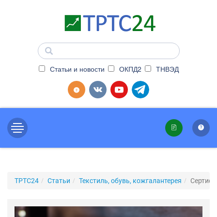
Статьи и новости
ОКПД2
ТНВЭД
ТРТС24
Статьи
Текстиль, обувь, кожгалантерея
Сертифи