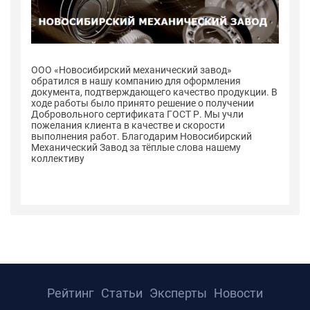
ООО «Новосибирский механический завод»
О
обратился в нашу компанию для оформления
о
 В
документа, подтверждающего качество продукции. В
до
ходе работы было принято решение о получении
хо
Добровольного сертификата ГОСТ Р. Мы учли
До
пожелания клиента в качестве и скорости
по
выполнения работ. Благодарим Новосибирский
в
Механический Завод за тёплые слова нашему
Ме
коллективу
к
Рейтинг
Статьи
Эксперты
Новости