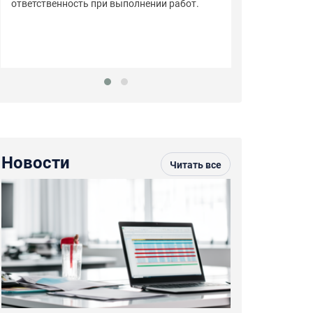
ответственность при выполнении работ.
Компания ООО 
сертификации 
обладающего в
надёжного и до
Новости
Читать все