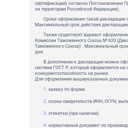
сертификации) согласно Постановлению П
на территории Российской Федерации).
Сроки оформления такой декларации с
Максимальный срок действия декларации 
Также существует вариант оформления
Комиссии Таможенного Союза № 620 (Декл
Таможенного Союза) . Максимальный срок 
дня.
В дополнение к декларации можно оф
системе ГОСТ Р, который оформляется на
конкурентоспособность на рынке.
Для оформления вышеуказанных документ
заявку по форме
сканы свидетельств ИНН, ОГРН, вы
ООО "Глицерин солюшен" вы
этикетки (при наличии)
благодарность компании MO
взаимовыгодное сотрудничес
нормативный документ по производс
своевременность, оперативно