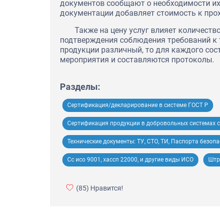
документов сообщают о необходимости их
документации добавляет стоимость к про
Также на цену услуг влияет количеств
подтверждения соблюдения требований к т
продукции различный, то для каждого со
мероприятия и составляются протоколы.
Разделы:
Сертификация/декларирование в системе ГОСТ Р
Сертификация продукции в добровольных системах с
Технические документы: ТУ, СТО, ТИ, Паспорта безопа
Сс исо 9001, хассп 22000, и другие виды ИСО
Штр
(85)
Нравится!