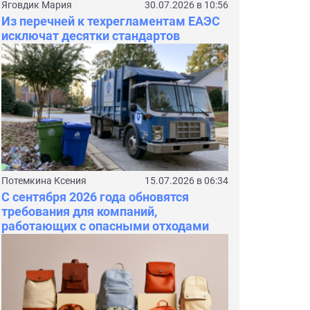
Яговдик Мария
30.07.2026 в 10:56
Из перечней к техрегламентам ЕАЭС
исключат десятки стандартов
Потемкина Ксения
15.07.2026 в 06:34
С сентября 2026 года обновятся
требования для компаний,
работающих с опасными отходами