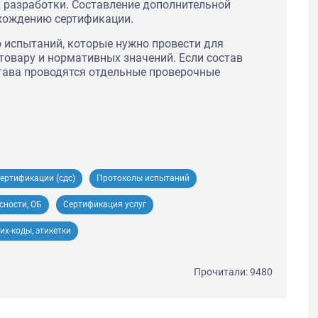
 разработки. Составление дополнительной
хождению сертификации.
о испытаний, которые нужно провести для
овару и нормативных значений. Если состав
става проводятся отдельные проверочные
ертификации (сдс)
Протоколы испытаний
сности, ОБ
Сертификация услуг
их-коды, этикетки
Прочитали: 9480