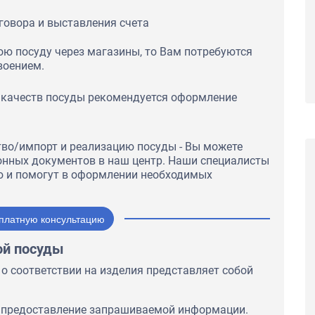
ении работ.
говора и выставления счета
Компания ООО «ОФА» рекомендует центр по
сертификации MOSEAC в качестве
ою посуду через магазины, то Вам потребуются
обладающего высокой деловой репутацией,
надёжного и добросовестного партнера.
воением.
 качеств посуды рекомендуется оформление
тво/импорт и реализацию посуды - Вы можете
нных документов в наш центр. Наши специалисты
ю и помогут в оформлении необходимых
платную консультацию
ой посуды
 соответствии на изделия представляет собой
и предоставление запрашиваемой информации.