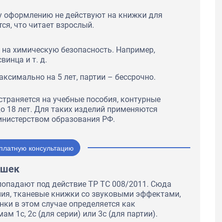
у оформлению не действуют на книжки для
тся, что читает взрослый.
 на химическую безопасность. Например,
винца и т. д.
ксимально на 5 лет, партии – бессрочно.
страняется на учебные пособия, контурные
 до 18 лет. Для таких изделий применяются
нистерством образования РФ.
платную консультацию
ушек
попадают под действие ТР ТС 008/2011. Сюда
ия, тканевые книжки со звуковыми эффектами,
нки в этом случае определяется как
м 1с, 2с (для серии) или 3с (для партии).