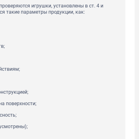
проверяются игрушки, установлены в ст. 4 и
ся такие параметры продукции, как:
в;
йствиям;
онструкцией;
на поверхности;
сность;
дусмотрены);