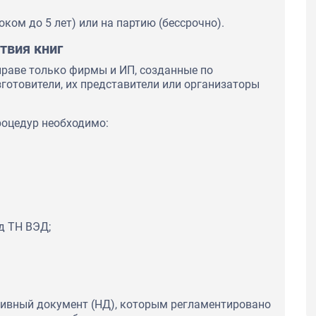
ком до 5 лет) или на партию (бессрочно).
твия книг
раве только фирмы и ИП, созданные по
зготовители, их представители или организаторы
роцедур необходимо:
д ТН ВЭД;
тивный документ (НД), которым регламентировано