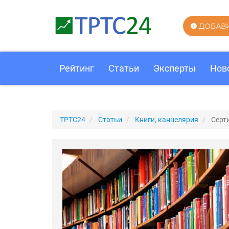
ДОБАВ
Рейтинг
Статьи
Эксперты
Нов
ТРТС24
Статьи
Книги, канцелярия
Серт