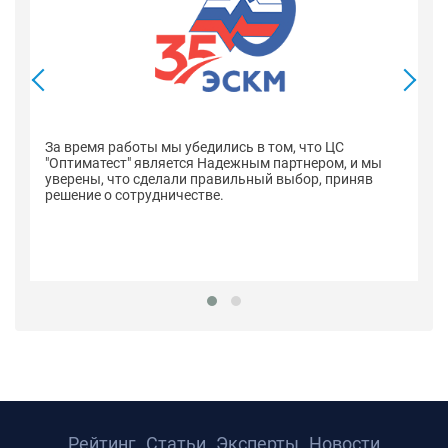
В
со
оп
За время работы мы убедились в том, что ЦС
н
"Оптиматест" является Надежным партнером, и мы
уверены, что сделали правильный выбор, приняв
решение о сотрудничестве.
Рейтинг
Статьи
Эксперты
Новости