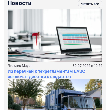
Новости
Читать все
Яговдик Мария
30.07.2026 в 10:56
Из перечней к техрегламентам ЕАЭС
исключат десятки стандартов