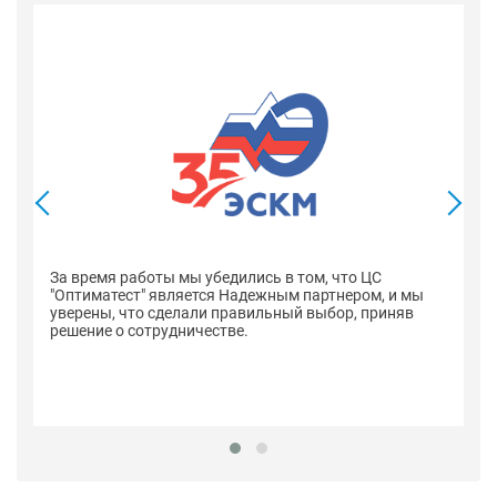
В
со
оп
За время работы мы убедились в том, что ЦС
н
"Оптиматест" является Надежным партнером, и мы
уверены, что сделали правильный выбор, приняв
решение о сотрудничестве.