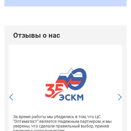
Отзывы о нас
В
со
оп
За время работы мы убедились в том, что ЦС
н
"Оптиматест" является Надежным партнером, и мы
уверены, что сделали правильный выбор, приняв
решение о сотрудничестве.