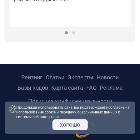
Рейтинг
Статьи
Эксперты
Новости
Базы кодов
Карта сайта
FAQ
Реклама
Политика конфиденциальности
Продолжая использовать сайт, вы подтверждаете согласие на
использование cookie и передачу обезличенных данных в
© 2026 ТРТС24. Все права защищены.
системы веб-аналитики.
ХОРОШО
Powered by