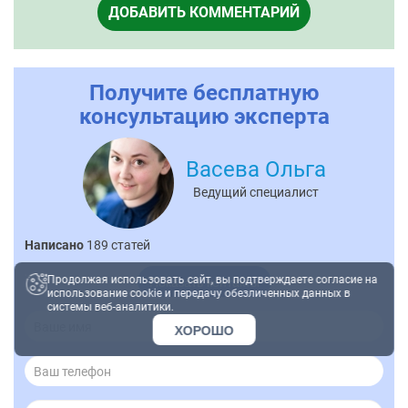
ДОБАВИТЬ КОММЕНТАРИЙ
Получите бесплатную
консультацию эксперта
Васева Ольга
Ведущий специалист
Написано
189 статей
Показать контакты
Продолжая использовать сайт, вы подтверждаете согласие на
использование cookie и передачу обезличенных данных в
системы веб-аналитики.
ХОРОШО