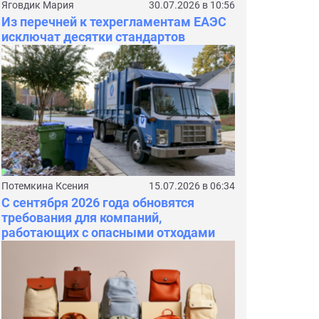
Яговдик Мария
30.07.2026 в 10:56
Из перечней к техрегламентам ЕАЭС
исключат десятки стандартов
Потемкина Ксения
15.07.2026 в 06:34
С сентября 2026 года обновятся
требования для компаний,
работающих с опасными отходами