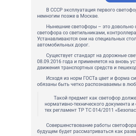
Экспертное заключение на о
перевода их в статус продук
В СССР эксплуатация первого светофор
"Северский трубный завод"
немногим позже в Москве.
Нынешние светофоры – это довольно с
светофора со светильниками, контроллера,
Устанавливаются они на специальных стол
автомобильных дорог.
Существует стандарт на дорожные све
08.09.2016 года и применяется на вновь 
движения транспортных средств и пешеход
Исходя из норм ГОСТа цвет и форма си
обязаны быть четко распознаваемы в любо
Такой предмет как светофор долже
нормативно-технического документа и 
тех регламент ТР ТС 014/2011 «Безопа
Совершенствование работы светофора
будущем будет рассматриваться как разви