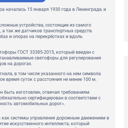
Сертификаты соответствия ГОСТ Р на
тходы с целью
пиломатериалы и лесоматериалы для ООО
ции для ПАО
а началась 15 января 1930 года в Ленинграде, и
"Строймарт59"
ложные устройства, состоящие из самого
 а так же датчиков транспортных средств.
бах и опорах на перекрёстках и вдоль
тофоры ГОСТ 33385-2015, который введен с
устанавливаемые светофоры для регулирования
ов на дорогах.
гнала, в том числе указанного на нем символа
е время суток с расстояния не менее 100 м.
н быть изготовлен, отвечая требованиям
обязательно сертифицирован в соответствии с
сность автомобильных дорог».
 как системы управления дорожным движением в
тие искусственного интеллекта, который