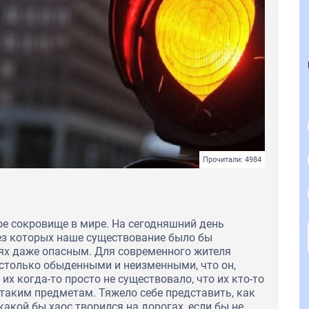
Прочитали: 4984
ое сокровище в мире. На сегодняшний день
ез которых наше существование было бы
аях даже опасным. Для современного жителя
столько обыденными и неизменными, что он,
их когда-то просто не существовало, что их кто-то
 таким предметам. Тяжело себе представить, как
акой бы хаос творился на дорогах, если бы не