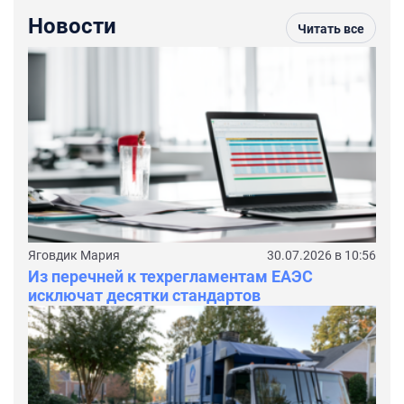
Новости
Читать все
Яговдик Мария
30.07.2026 в 10:56
Из перечней к техрегламентам ЕАЭС
исключат десятки стандартов