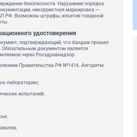
верждение безопасности. Нарушение порядка
документации, некорректная маркировка —
АП РФ. Возможны штрафы, изъятие товарной
оты.
рационного удостоверения
окумент, подтверждающий, что бандаж прошел
. Обязательным документом является
рмляемое через Росздравнадзор.
влением Правительства РФ №1416. Алгоритм
ую лабораторию;
ических испытаний;
ье;
риалов;