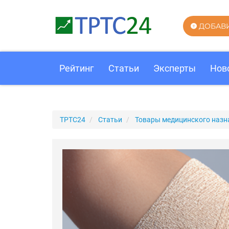
ДОБАВ
Рейтинг
Статьи
Эксперты
Нов
ТРТС24
Статьи
Товары медицинского назн