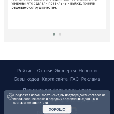
уверены, что сделали правильный выбор, приняв
решение о сотрудничестве.
Рейтинг
Статьи
Эксперты
Новости
Базы кодов
Карта сайта
FAQ
Реклама
Политика конфиденциальности
Продолжая использовать сайт, вы подтверждаете согласие на
использование cookie и передачу обезличенных данных в
© 2026 ТРТС24. Все права защищены.
системы веб-аналитики.
ХОРОШО
Powered by