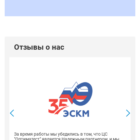
Отзывы о нас
В
со
оп
За время работы мы убедились в том, что ЦС
н
"Оптиматест" является Надежным партнером, и мы