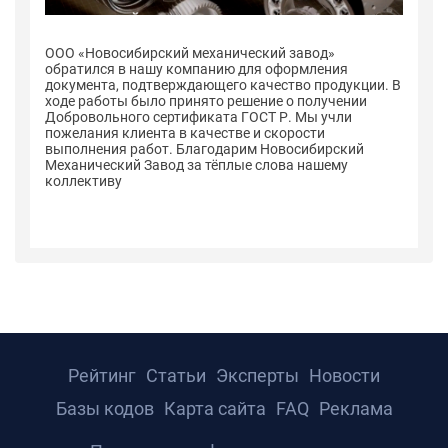
ООО «Новосибирский механический завод»
О
обратился в нашу компанию для оформления
о
 В
документа, подтверждающего качество продукции. В
до
ходе работы было принято решение о получении
хо
Добровольного сертификата ГОСТ Р. Мы учли
До
пожелания клиента в качестве и скорости
по
выполнения работ. Благодарим Новосибирский
в
Механический Завод за тёплые слова нашему
Ме
коллективу
к
Рейтинг
Статьи
Эксперты
Новости
Базы кодов
Карта сайта
FAQ
Реклама