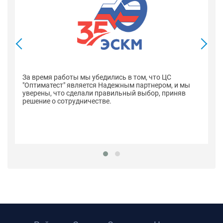
В
со
оп
За время работы мы убедились в том, что ЦС
н
"Оптиматест" является Надежным партнером, и мы
уверены, что сделали правильный выбор, приняв
решение о сотрудничестве.