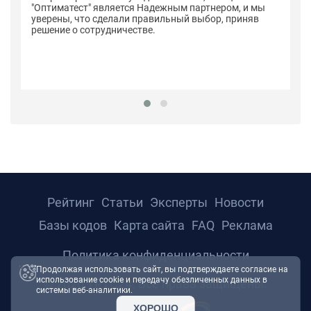
н
"Оптиматест" является Надежным партнером, и мы
уверены, что сделали правильный выбор, приняв
решение о сотрудничестве.
Рейтинг
Статьи
Эксперты
Новости
Базы кодов
Карта сайта
FAQ
Реклама
Политика конфиденциальности
Продолжая использовать сайт, вы подтверждаете согласие на
использование cookie и передачу обезличенных данных в
© 2026 ТРТС24. Все права защищены.
системы веб-аналитики.
ХОРОШО