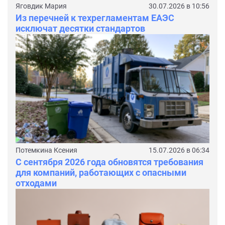
Яговдик Мария
30.07.2026 в 10:56
Из перечней к техрегламентам ЕАЭС
исключат десятки стандартов
Потемкина Ксения
15.07.2026 в 06:34
С сентября 2026 года обновятся требования
для компаний, работающих с опасными
отходами