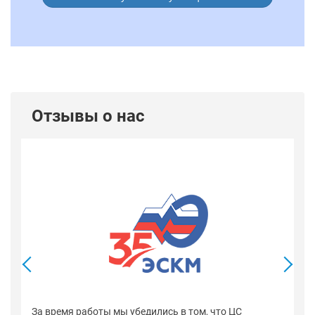
Отзывы о нас
В
со
оп
За время работы мы убедились в том, что ЦС