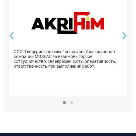
ООО "Глицерин солюшен" выражает благодарность
компании MOSEAC за взаимовыгодное
сотрудничество, своевременность, оперативность,
ответственность при выполнении работ.
К
с
вы
до