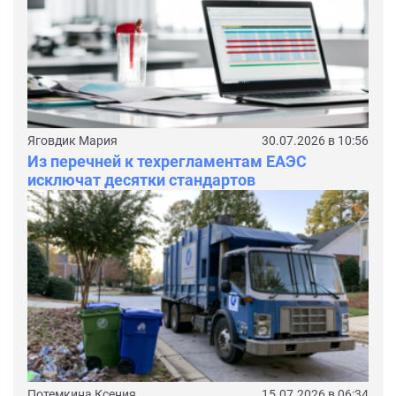
Яговдик Мария
30.07.2026 в 10:56
Из перечней к техрегламентам ЕАЭС
исключат десятки стандартов
Потемкина Ксения
15.07.2026 в 06:34