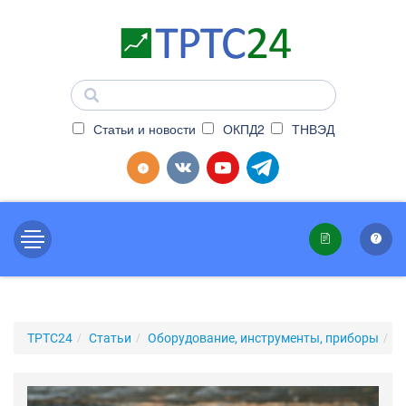
Статьи и новости
ОКПД2
ТНВЭД
ТРТС24
Статьи
Оборудование, инструменты, приборы
С