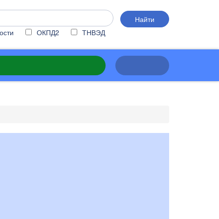
Найти
ости
ОКПД2
ТНВЭД
ПОЛУЧИТЬ КОНСУЛЬТАЦИЮ
РЕЙТИНГ
Получите бесплатную
консультацию эксперта
Чеснокова Инна
Ведущий специалист
Написано
120 статей