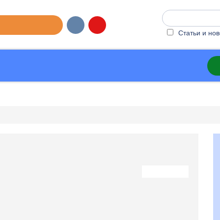
ИТЬ КОМПАНИЮ
Статьи и нов
ости
Сервисы
Партнёрство
ачения
Сертификация очков
Прочитали: 5000
деваемый на глаза, который обладает