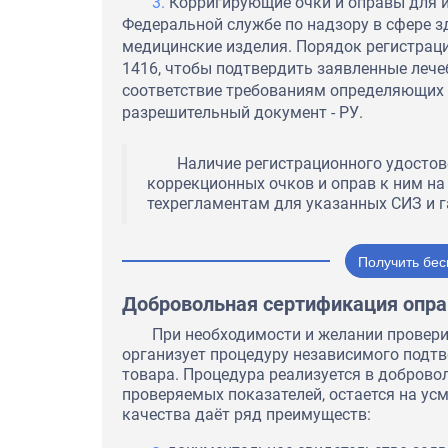
Корригирующие очки и оправы для и
взаимовыгодное сотрудничес
Федеральной службе по надзору в сфере 
своевременность, оперативно
ответственность при выполн
медицинские изделия. Порядок регистрац
1416, чтобы подтвердить заявленные лече
соответствие требованиям определяющих 
разрешительный документ - РУ.
Наличие регистрационного удостов
коррекционных очков и оправ к ним на
техрегламентам для указанных СИЗ и г
Получить бес
Добровольная сертификация опра
При необходимости и желании провери
организует процедуру независимого подт
товара. Процедура реализуется в добровол
проверяемых показателей, остается на ус
качества даёт ряд преимуществ: