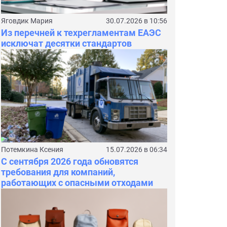
Яговдик Мария
30.07.2026 в 10:56
Из перечней к техрегламентам ЕАЭС
исключат десятки стандартов
Потемкина Ксения
15.07.2026 в 06:34
С сентября 2026 года обновятся
требования для компаний,
работающих с опасными отходами