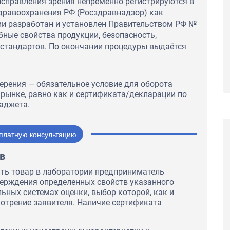
справления зрения непременно регистрируются в
тво,
здравоохранения РФ (Росздравнадзор) как
сть,
ении работ.
ии разработан и установлен Правительством РФ №
бные свойства продукции, безопасность,
Компания ООО «ОФА» рекомендует центр по
стандартов. По окончании процедуры выдаётся
сертификации MOSEAC в качестве
обладающего высокой деловой репутацией,
надёжного и добросовестного партнера.
ерения — обязательное условие для оборота
 рынке, равно как и сертификата/декларации по
аджета.
платную консультацию
в
ть товар в лаборатории предприниматель
верждения определенных свойств указанного
ьных системах оценки, выбор которой, как и
мотрение заявителя. Наличие сертификата