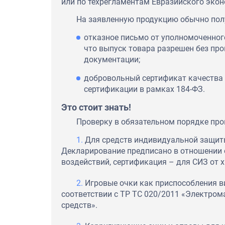
или по техрегламентам Евразийского экон
На заявленную продукцию обычно пол
отказное письмо от уполномоченног
что выпуск товара разрешен без пр
документации;
добровольный сертификат качества 
сертификации в рамках 184-ФЗ.
Это стоит знать!
Проверку в обязательном порядке про
Для средств индивидуальной защиты
Декларирование предписано в отношении 
воздействий, сертификация – для СИЗ от 
Игровые очки как приспособления в
соответствии с ТР ТС 020/2011 «Электро
средств».
ООО "Глицерин солюшен" вы
благодарность компании MO