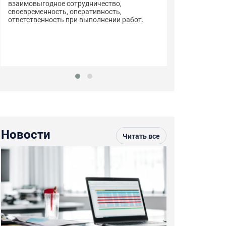
взаимовыгодное сотрудничество,
своевременность, оперативность,
ответственность при выполнении работ.
Компания ООО 
сертификации 
обладающего в
надёжного и до
Новости
Читать все