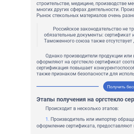
строительстве, медицине, производстве ме
многих других сферах деятельности. Произ
Рынок стекольных материалов очень разн
Российское законодательство не т
обязательные документы: сертификат и
Таможенного союза также отсутствует 
Однако производители продукции или 
оформляют на оргстекло сертификат соот
сертификация повышает конкурентоспособ
также признаком безопасности для испол
ООО «Новосибирский механи
обратился в нашу компанию 
Получить бес
оформления документа, под
качество продукции. В ходе 
принято решение о получени
Этапы получения на оргстекло се
Добровольного сертификата
учли пожелания клиента в ка
Происходит в несколько этапов:
скорости выполнения работ.
Новосибирский Механически
Производитель или импортер обраща
тёплые слова нашему коллек
оформление сертификата, предоставляют 