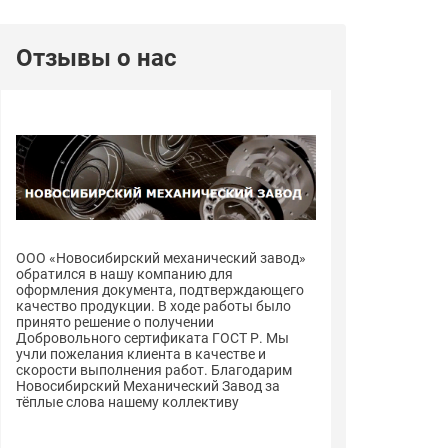
Отзывы о нас
ООО «Новосибирский механический завод»
ООО «Новосиби
обратился в нашу компанию для
обратился в н
оформления документа, подтверждающего
оформления до
качество продукции. В ходе работы было
качество проду
принято решение о получении
принято решен
Добровольного сертификата ГОСТ Р. Мы
Добровольного
учли пожелания клиента в качестве и
учли пожелания
скорости выполнения работ. Благодарим
скорости выпо
Новосибирский Механический Завод за
Новосибирский
тёплые слова нашему коллективу
тёплые слова 