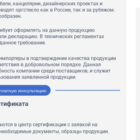
бели, канцелярии, дизайнерских проектах и
водят оргстекло как в России, так и за рубежом.
ообразен.
ребует оформлять на данную продукцию
ли декларацию. В технических регламентах
данное требование.
импортеры в подтверждение качества продукции
ветствия в добровольном порядке. Данная
ность компании среди поставщиков, и служит
ьзования заявленной продукции.
ческий завод»
ООО «Новосибирский механический завод»
для
обратился в нашу компанию для
платную консультацию
тверждающего
оформления документа, подтверждающего
работы было
качество продукции. В ходе работы было
и
принято решение о получении
ртификата
 ГОСТ Р. Мы
Добровольного сертификата ГОСТ Р. Мы
честве и
учли пожелания клиента в качестве и
 Благодарим
скорости выполнения работ. Благодарим
й Завод за
Новосибирский Механический Завод за
ются в центр сертификации с заявкой на
тиву
тёплые слова нашему коллективу
необходимые документы, образцы продукции.