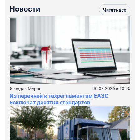
Новости
Читать все
Яговдик Мария
30.07.2026 в 10:56
Из перечней к техрегламентам ЕАЭС
исключат десятки стандартов