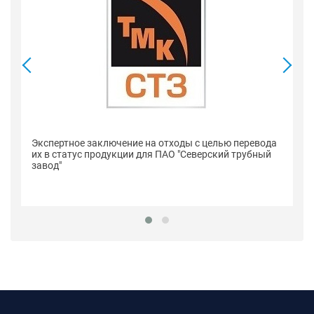
Се
Экспертное заключение на отходы с целью перевода
п
их в статус продукции для ПАО "Северский трубный
"С
завод"