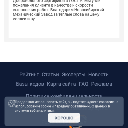
Добровольного сертификата ГОСТ Р. Мы учли
До
пожелания клиента в качестве и скорости
по
выполнения работ. Благодарим Новосибирский
в
Механический Завод за тёплые слова нашему
Ме
коллективу
к
Рейтинг
Статьи
Эксперты
Новости
Базы кодов
Карта сайта
FAQ
Реклама
Политика конфиденциальности
Продолжая использовать сайт, вы подтверждаете согласие на
использование cookie и передачу обезличенных данных в
© 2026 ТРТС24. Все права защищены.
системы веб-аналитики.
ХОРОШО
Powered by